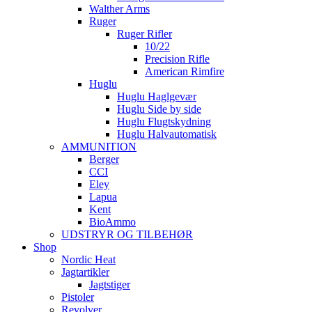
Walther Arms
Ruger
Ruger Rifler
10/22
Precision Rifle
American Rimfire
Huglu
Huglu Haglgevær
Huglu Side by side
Huglu Flugtskydning
Huglu Halvautomatisk
AMMUNITION
Berger
CCI
Eley
Lapua
Kent
BioAmmo
UDSTRYR OG TILBEHØR
Shop
Nordic Heat
Jagtartikler
Jagtstiger
Pistoler
Revolver