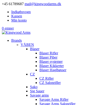
+45 61789687
mail@kingwoodarms.dk
Indkøbsvogn
Kassen
Min konto
0 emner
Brands
VÅBEN
Blaser
Blaser Rifler
Blaser Piber
Blaser systemer
Blaser Kikkerter
Blaser Haglbøsser
CZ
CZ Rifler
CZ Salonrifler
Sako
Sig Sauer
Savage arms
Savage Arms Rifler
Savage Arms Salonrifler