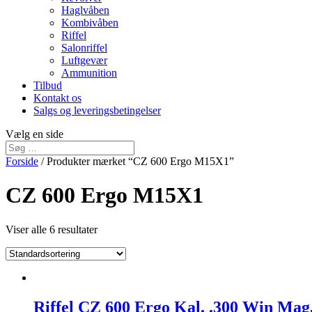
Haglvåben
Kombivåben
Riffel
Salonriffel
Luftgevær
Ammunition
Tilbud
Kontakt os
Salgs og leveringsbetingelser
Vælg en side
Forside
/ Produkter mærket “CZ 600 Ergo M15X1”
CZ 600 Ergo M15X1
Viser alle 6 resultater
Riffel CZ 600 Ergo Kal. .300 Win M