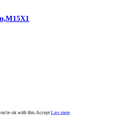
mm,M15X1
ou're ok with this.
Accept
Læs mere