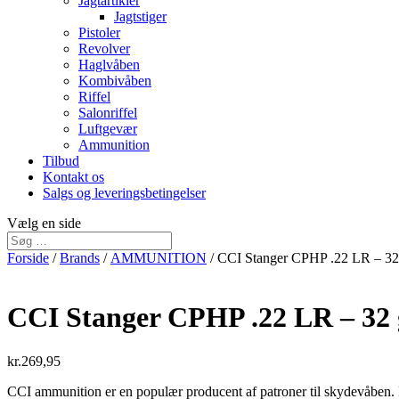
Jagtartikler
Jagtstiger
Pistoler
Revolver
Haglvåben
Kombivåben
Riffel
Salonriffel
Luftgevær
Ammunition
Tilbud
Kontakt os
Salgs og leveringsbetingelser
Vælg en side
Forside
/
Brands
/
AMMUNITION
/ CCI Stanger CPHP .22 LR – 32 
CCI Stanger CPHP .22 LR – 32 g
kr.
269,95
CCI ammunition er en populær producent af patroner til skydevåben. De