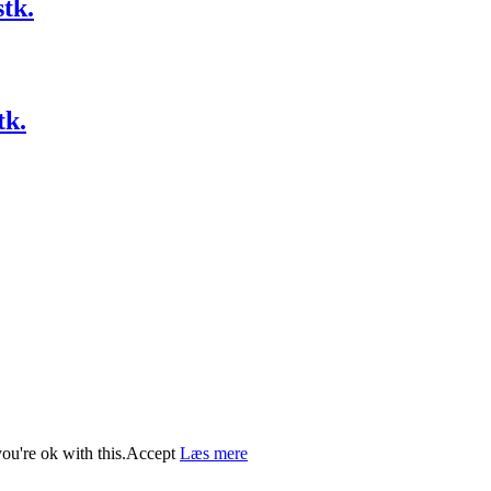
tk.
tk.
ou're ok with this.
Accept
Læs mere