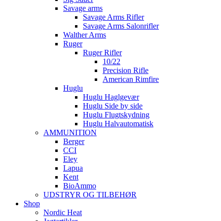
Savage arms
Savage Arms Rifler
Savage Arms Salonrifler
Walther Arms
Ruger
Ruger Rifler
10/22
Precision Rifle
American Rimfire
Huglu
Huglu Haglgevær
Huglu Side by side
Huglu Flugtskydning
Huglu Halvautomatisk
AMMUNITION
Berger
CCI
Eley
Lapua
Kent
BioAmmo
UDSTRYR OG TILBEHØR
Shop
Nordic Heat