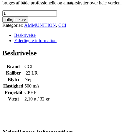
bruges af både professionelle og amatørskytter over hele verden.
CCI
Stanger
Tilføj til kurv
CPHP
Kategorier:
AMMUNITION
,
CCI
.22
LR
Beskrivelse
-
Yderligere information
32
gr
Beskrivelse
-
Æske
á
Brand
CCI
100
Kaliber
.22 LR
stk
Blyfri
Nej
antal
Hastighed
500 m/s
Projektil
CPHP
Vægt
2,10 g / 32 gr