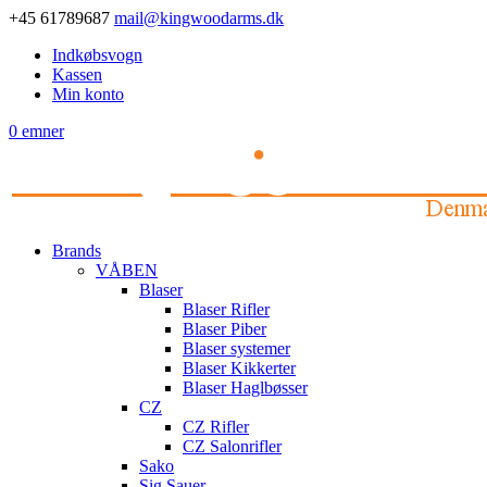
+45 61789687
mail@kingwoodarms.dk
Indkøbsvogn
Kassen
Min konto
0 emner
Brands
VÅBEN
Blaser
Blaser Rifler
Blaser Piber
Blaser systemer
Blaser Kikkerter
Blaser Haglbøsser
CZ
CZ Rifler
CZ Salonrifler
Sako
Sig Sauer