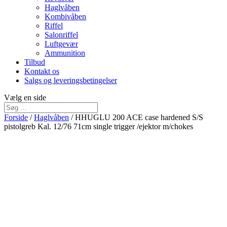
Haglvåben
Kombivåben
Riffel
Salonriffel
Luftgevær
Ammunition
Tilbud
Kontakt os
Salgs og leveringsbetingelser
Vælg en side
Forside
/
Haglvåben
/ HHUGLU 200 ACE case hardened S/S
pistolgreb Kal. 12/76 71cm single trigger /ejektor m/chokes