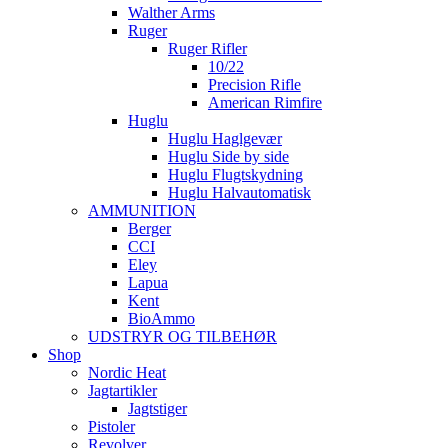
Walther Arms
Ruger
Ruger Rifler
10/22
Precision Rifle
American Rimfire
Huglu
Huglu Haglgevær
Huglu Side by side
Huglu Flugtskydning
Huglu Halvautomatisk
AMMUNITION
Berger
CCI
Eley
Lapua
Kent
BioAmmo
UDSTRYR OG TILBEHØR
Shop
Nordic Heat
Jagtartikler
Jagtstiger
Pistoler
Revolver