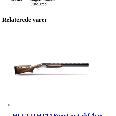
Pistolgreb
Relaterede varer
HUGLU HT14 Sport just-skf./bag