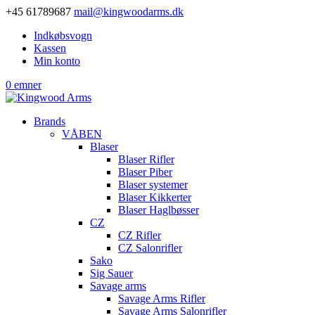
+45 61789687
mail@kingwoodarms.dk
Indkøbsvogn
Kassen
Min konto
0 emner
Brands
VÅBEN
Blaser
Blaser Rifler
Blaser Piber
Blaser systemer
Blaser Kikkerter
Blaser Haglbøsser
CZ
CZ Rifler
CZ Salonrifler
Sako
Sig Sauer
Savage arms
Savage Arms Rifler
Savage Arms Salonrifler