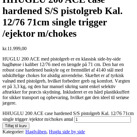
hardened S/S pistolgreb Kal.
12/76 71cm single trigger
/ejektor m/chokes
kr.
11.999,00
HUGLU 200 ACE med pistolgreb er en klassisk side-by-side
haglbøsse i kaliber 12/76 med en længde på 71 cm. Den har en
robust case hardened baskyle og er fremstillet af 4140 stål med
udskiftelige chokes for alsidig anvendelse. Skæftet er af tyrkisk
valnød med pistolgreb, hvilket forbedrer greb og komfort. Vægten
er på 3,3 kg, og den har manuel sikring samt enkel selektiv
aftrækker for præcis skydning. Inkluderet er en hård plastikkuffert
for sikker transport og opbevaring, hvilket gør den ideel til seriøse
jægere.
HHUGLU 200 ACE case hardened S/S pistolgreb Kal. 12/76 71cm
single trigger /ejektor m/chokes antal
Tilføj til kurv
Kategorier:
Haglvåben
,
Huglu side by side