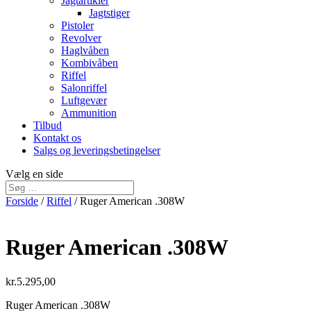
Jagtartikler
Jagtstiger
Pistoler
Revolver
Haglvåben
Kombivåben
Riffel
Salonriffel
Luftgevær
Ammunition
Tilbud
Kontakt os
Salgs og leveringsbetingelser
Vælg en side
Forside
/
Riffel
/ Ruger American .308W
Ruger American .308W
kr.
5.295,00
Ruger American .308W