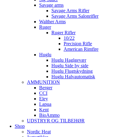
Savage arms
Savage Arms Rifler
Savage Arms Salonrifler
Walther Arms
Ruger
Ruger Rifler
10/22
Precision Rifle
American Rimfire
Huglu
Huglu Haglgevær
Huglu Side by side
Huglu Flugtskydning
Huglu Halvautomatisk
AMMUNITION
Berger
CCI
Eley
Lapua
Kent
BioAmmo
UDSTRYR OG TILBEHØR
Shop
Nordic Heat