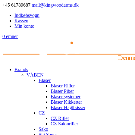
+45 61789687
mail@kingwoodarms.dk
Indkøbsvogn
Kassen
Min konto
0 emner
Brands
VÅBEN
Blaser
Blaser Rifler
Blaser Piber
Blaser systemer
Blaser Kikkerter
Blaser Haglbøsser
CZ
CZ Rifler
CZ Salonrifler
Sako
Sig Sauer